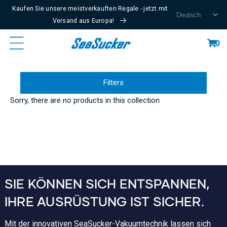
Kaufen Sie unsere meistverkauften Regale - jetzt mit
Content
Versand aus Europa!
Cart
0
Filters
Sorry, there are no products in this collection
SIE KÖNNEN SICH ENTSPANNEN,
IHRE AUSRÜSTUNG IST SICHER.
Mit der innovativen SeaSucker-Vakuumtechnik lassen sich