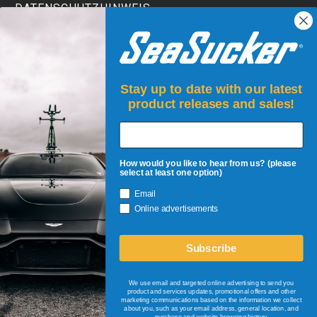
DATENSCHUTZHINWEIS
TERMS AND CONDITIONS
Stay up to date with our latest
product releases and sales!
How would you like to hear from us? (please
select at least one option)
Email
ANMELDEN!
Online advertisements
Seien Sie der Erste, der über Restposten, neue Produkte,
Veranstaltungen und Rabatte informiert wird!
Subscribe
+
Email Address
We use email and targeted online advertising to send you
product and services updates, promotional offers and other
marketing communications based on the information we collect
about you, such as your email address, general location, and
purchase and website browsing history.