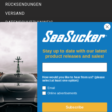
RÜCKSENDUNGEN
VERSAND
DATENSCHUTZHINWEIS
TERMS AND CONDITIONS
Stay up to date with our latest
product releases and sales!
How would you like to hear from us? (please
select at least one option)
Email
ANMELDEN!
Online advertisements
Seien Sie der Erste, der über Restposten, neue Produkte,
Veranstaltungen und Rabatte informiert wird!
Subscribe