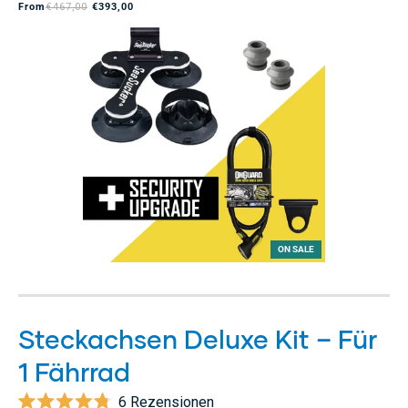
From
€467,00
€393,00
Sternen
bewertet
ON SALE
Steckachsen Deluxe Kit – Für
1 Fährrad
6
Rezensionen