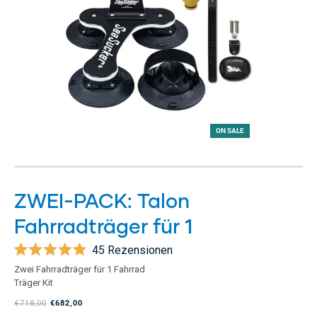
ON SALE
ZWEI-PACK: Talon
Fahrradträger für 1
45
Rezensionen
Mit
Zwei Fahrradträger für 1 Fahrrad
4.9
Träger Kit
von
5
€718,00
€682,00
Sternen