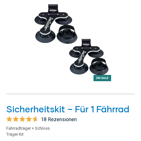
bewertet
ON SALE
Sicherheitskit – Für 1 Fährrad
18
Rezensionen
Mit
Fahrradträger + Schloss
4.7
Träger Kit
von
5