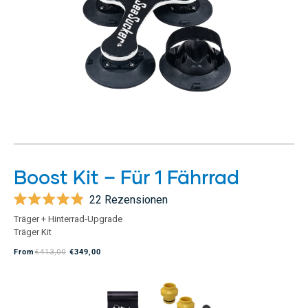
Boost Kit – Für 1 Fährrad
22
Rezensionen
Mit
Träger + Hinterrad-Upgrade
4.9
Träger Kit
von
5
From
€413,00
€349,00
Sternen
bewertet