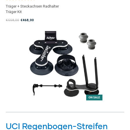
Mit
Träger + Steckachsen Radhalter
4.8
Träger Kit
von
5
€558,00
€468,00
Sternen
bewertet
ON SALE
UCI Regenbogen-Streifen