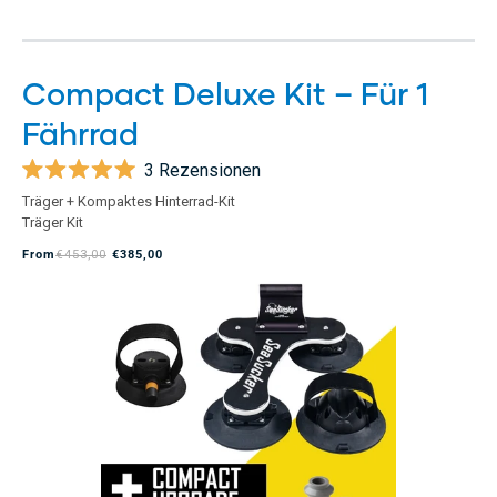
Compact Deluxe Kit – Für 1
Fährrad
3
Rezensionen
Mit
Träger + Kompaktes Hinterrad-Kit
5.0
Träger Kit
von
5
From
€453,00
€385,00
Sternen
bewertet