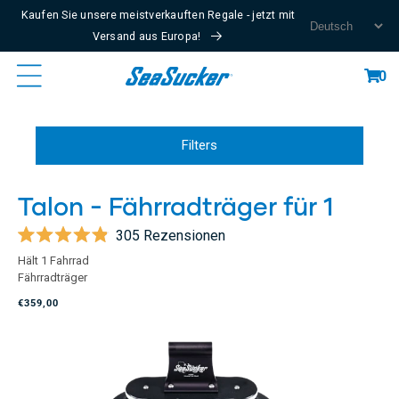
Kaufen Sie unsere meistverkauften Regale - jetzt mit
Content
Versand aus Europa!
Cart
0
Filters
Talon - Fährradträger für 1
305
Rezensionen
Mit
Hält 1 Fahrrad
4.9
Fährradträger
von
5
€359,00
Sternen
bewertet