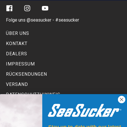
Facebook
Instagram
YouTube
Folge uns @seasucker - #seasucker
ÜBER UNS
KONTAKT
DEALERS
IMPRESSUM
RÜCKSENDUNGEN
VERSAND
DATENSCHUTZHINWEIS
TERMS AND CONDITIONS
Stay up to date with our latest