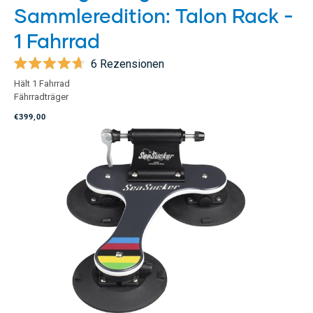
Sammleredition: Talon Rack -
1 Fahrrad
6
Rezensionen
Mit
Hält 1 Fahrrad
4.7
Fährradträger
von
5
€399,00
Sternen
bewertet