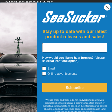
DATENSCHUTZHINWEIS
TERMS AND CONDITIONS
Stay up to date with our latest
product releases and sales!
How would you like to hear from us? (please
select at least one option)
Email
ANMELDEN!
Online advertisements
Seien Sie der Erste, der über Restposten, neue Produkte,
Veranstaltungen und Rabatte informiert wird!
Subscribe
+
Email Address
We use email and targeted online advertising to send you
product and services updates, promotional offers and other
marketing communications based on the information we collect
about you, such as your email address, general location, and
purchase and website browsing history.