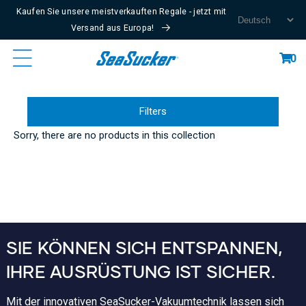
Kaufen Sie unsere meistverkauften Regale - jetzt mit
Content
Versand aus Europa!
Cart
0
Filters
Sorry, there are no products in this collection
SIE KÖNNEN SICH ENTSPANNEN,
IHRE AUSRÜSTUNG IST SICHER.
Mit der innovativen SeaSucker-Vakuumtechnik lassen sich