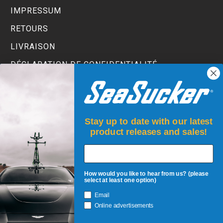
IMPRESSUM
RETOURS
LIVRAISON
DÉCLARATION DE CONFIDENTIALITÉ
TERMS AND CONDITIONS
Stay up to date with our latest
product releases and sales!
How would you like to hear from us? (please
select at least one option)
Email
INSCRIVEZ!
Online advertisements
Soyez les premiers à être informés des réassorts, des