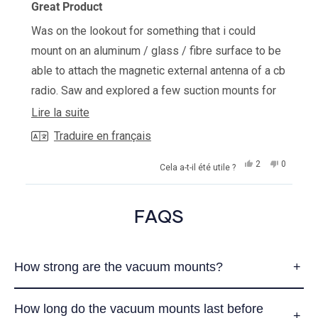
5
Great Product
sur
5
Was on the lookout for something that i could
étoiles
mount on an aluminum / glass / fibre surface to be
able to attach the magnetic external antenna of a cb
radio. Saw and explored a few suction mounts for
tow lights till I came across this product
En
Lire la suite
specifically designed for my use case! Ordered,
savoir
Traduire en français
shipped and received well in time. Nice build
plus
Oui,
Non,
2
0
Cela a-t-il été utile ?
qaulity and purpose. Highly recommend.
sur
cet
personnes
cet
personn
avis
ont
avis
ont
cet
de
voté
de
voté
Chargement...
Monish
oui
Monish
non
avis
FAQS
B.
B.
était
n'était
utile.
pas
utile.
How strong are the vacuum mounts?
How long do the vacuum mounts last before