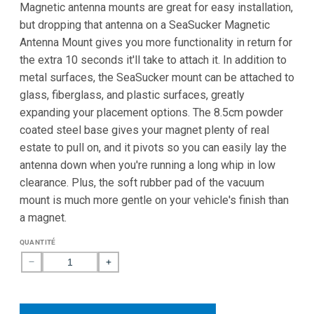
Magnetic antenna mounts are great for easy installation,
avis
but dropping that antenna on a SeaSucker Magnetic
Antenna Mount gives you more functionality in return for
the extra 10 seconds it'll take to attach it. In addition to
metal surfaces, the SeaSucker mount can be attached to
glass, fiberglass, and plastic surfaces, greatly
expanding your placement options. The 8.5cm powder
coated steel base gives your magnet plenty of real
estate to pull on, and it pivots so you can easily lay the
antenna down when you're running a long whip in low
clearance. Plus, the soft rubber pad of the vacuum
mount is much more gentle on your vehicle's finish than
a magnet.
QUANTITÉ
Réduire
Augmenter
la
la
quantité
quantité
de
de