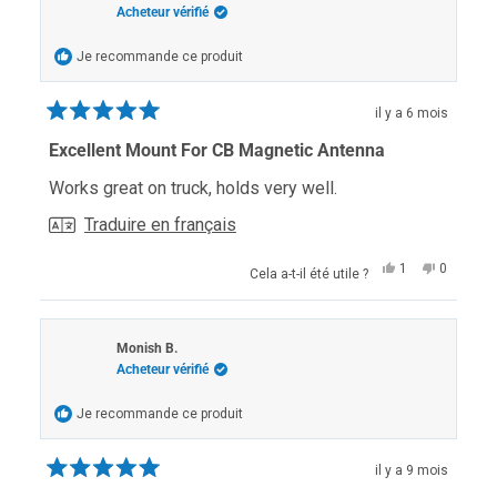
était
n'était
Acheteur vérifié
utile.
pas
utile.
Je recommande ce produit
il y a 6 mois
Noté
5
Excellent Mount For CB Magnetic Antenna
sur
5
Works great on truck, holds very well.
étoiles
Traduire en français
Oui,
Non,
1
0
Cela a-t-il été utile ?
cet
personne
cet
personn
avis
a
avis
ont
de
voté
de
voté
Tracy
oui
Tracy
non
J.
J.
Monish B.
était
n'était
Acheteur vérifié
utile.
pas
utile.
Je recommande ce produit
il y a 9 mois
Noté