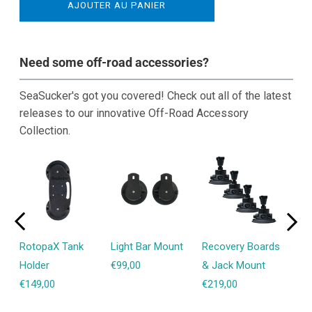
AJOUTER AU PANIER
Magnetic
Magnetic
Antenna
Antenna
Mount
Mount
Need some off-road accessories?
SeaSucker's got you covered! Check out all of the latest
releases to our innovative Off-Road Accessory
Collection.
e
RotopaX Tank
Light Bar Mount
Recovery Boards
11 
Holder
€99,00
& Jack Mount
Mou
€149,00
€219,00
€75