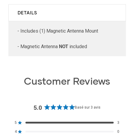
DETAILS
- Includes (1) Magnetic Antenna Mount
- Magnetic Antenna
NOT
included
Customer Reviews
5.0
Basé sur 3 avis
Noté
5.0
5
3
sur
Noté sur 5 étoiles
5
4
0
Noté sur 5 étoiles