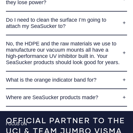
they lose power?
Do I need to clean the surface I’m going to
attach my SeaSucker to?
No, the HDPE and the raw materials we use to
manufacture our vacuum mounts all have a
high-performance UV inhibitor built in. Your
SeaSucker products should look good for years.
What is the orange indicator band for?
Where are SeaSucker products made?
OFFICIAL PARTNER TO THE
FOCUS ON
UCI & TEAM JUMBO VISMA