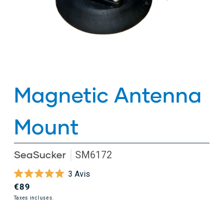
Magnetic Antenna
Mount
SeaSucker
SM6172
Cliquez
3
Avis
Noté
pour
Prix
€89
5.0
faire
sur
habituel
Taxes incluses.
5
défiler
étoiles
jusqu'aux