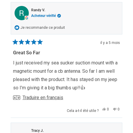
Randy V.
Acheteur vérifié
Je recommande ce produit
il y a 5 mois
Noté
5
Great So Far
sur
5
I just received my sea sucker suction mount with a
étoiles
magnetic mount for a cb antenna. So far I am well
pleased with the product. It has stayed on my jeep
so I’m giving it a big thumbs up!!👍
Traduire en français
Oui,
Non,
0
0
Cela a-t-il été utile ?
cet
personnes
cet
personn
avis
ont
avis
ont
de
voté
de
voté
Randy
oui
Randy
non
V.
V.
Tracy J.