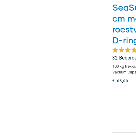
SeaSu
cm m
roestv
D-rin
Beoordeel
32
Beoorde
met
4.9
100 kg trekkr
van
Vacuüm Cup
de
5
€105,00
sterren