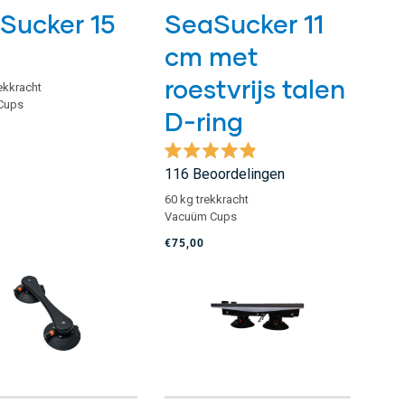
Sucker 15
SeaSucker 11
cm met
roestvrijs talen
ekkracht
Cups
D-ring
Beoordeeld
116
Beoordelingen
met
4.9
60 kg trekkracht
van
Vacuüm Cups
de
5
€75,00
sterren