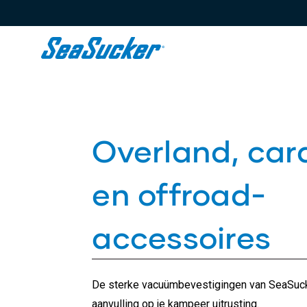
Content
Overland, car
en offroad-
accessoires
De sterke vacuümbevestigingen van SeaSucke
aanvulling op je kampeer uitrusting.