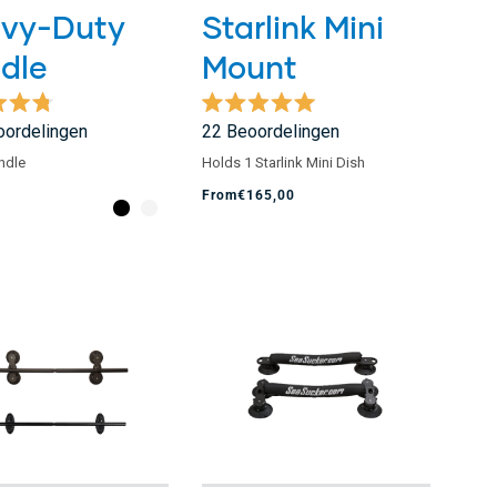
vy-Duty
Starlink Mini
dle
Mount
eeld
Beoordeeld
ordelingen
22
Beoordelingen
met
5.0
ndle
Holds 1 Starlink Mini Dish
van
de
From
€165,00
5
sterren