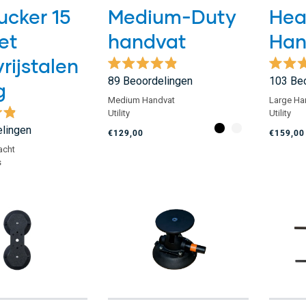
cker 15
Medium-Duty
Hea
et
handvat
Han
rijstalen
Beoordeeld
Beoord
89
Beoordelingen
103
Beo
g
met
met
4.9
4.8
Medium Handvat
Large Ha
van
van
Utility
Utility
de
de
d
lingen
5
5
€129,00
€159,00
sterren
sterren
acht
s