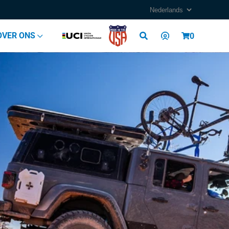
Log
OVER ONS
Cart
0
in