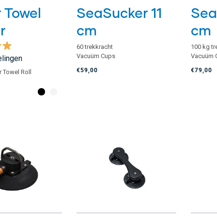
 Towel
SeaSucker 11
Sea
r
cm
cm
60 trekkracht
100 kg tr
d
Vacuüm Cups
Vacuüm 
lingen
€59,00
€79,00
 Towel Roll