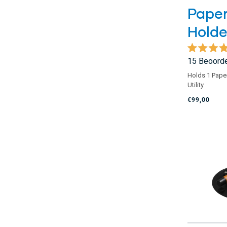
Paper
Holde
Beoordeel
15
Beoorde
met
5.0
Holds 1 Paper
van
Utility
de
5
€99,00
sterren