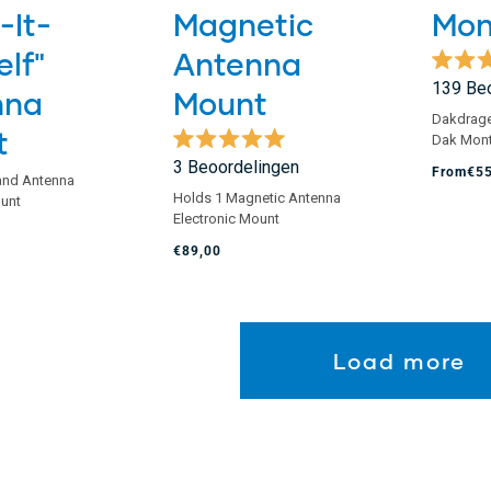
-It-
Magnetic
Mon
elf"
Antenna
Beoord
139
Beo
nna
Mount
met
4.8
Dakdrag
van
t
Dak Mon
de
Beoordeeld
3
Beoordelingen
5
From
€5
met
and Antenna
sterren
5.0
Holds 1 Magnetic Antenna
ount
van
Electronic Mount
de
5
€89,00
sterren
Load more