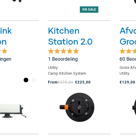
ON SALE
ink
Kitchen
Afv
on
Station 2.0
Gro
d
Beoordeeld
Beoord
ingen
1
Beoordeling
60
Beoo
met
met
5.0
4.9
Utility
Grote Af
van
van
Camp Kitchen System
Utility
de
de
5
5
From
€275,00
€225,00
€129,00
sterren
sterren