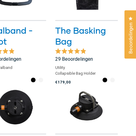
Kl
Beoordelingen
alband -
The Basking
ot
Bag
eeld
Beoordeeld
rdelingen
29
Beoordelingen
met
4.9
valband
Utility
van
Collapsible Bag Holder
de
5
€179,00
sterren