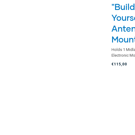
"Build
Yours
Ante
Moun
Holds 1 Midl
Electronic M
€115,00