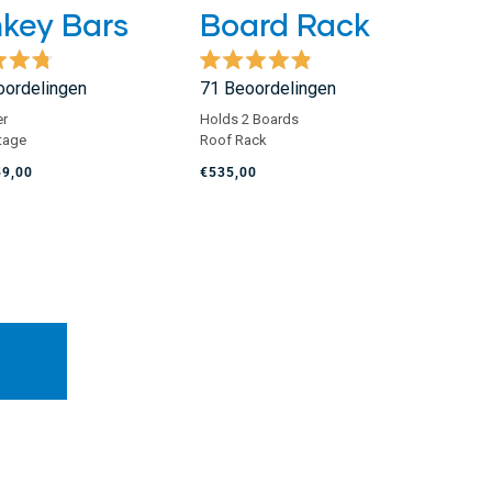
key Bars
Board Rack
eeld
Beoordeeld
ordelingen
71
Beoordelingen
met
4.9
er
Holds 2 Boards
van
tage
Roof Rack
de
5
59,00
€535,00
sterren