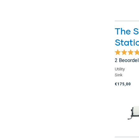
The S
Stati
Beoordeel
2
Beoordel
met
5.0
Utility
van
Sink
de
5
€175,00
sterren