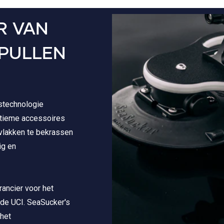
R VAN
SPULLEN
stechnologie
itieme accessoires
vlakken te bekrassen
ig en
rancier voor het
 de UCI. SeaSucker's
 het