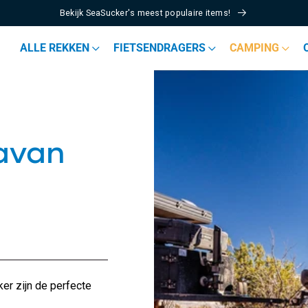
Bekijk SeaSucker's meest populaire items!
ALLE REKKEN
FIETSENDRAGERS
CAMPING
avan
r zijn de perfecte