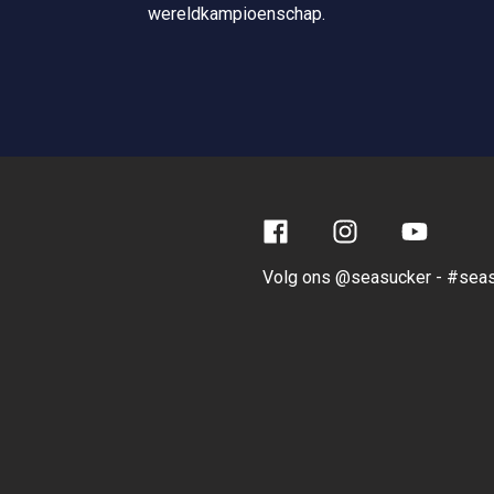
wereldkampioenschap.
Facebook
Instagram
YouTube
Volg ons @seasucker - #sea