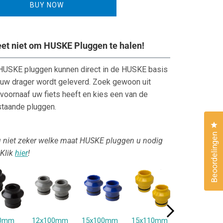
BUY NOW
on
Talon
r
voor
1
s
fiets
et niet om HUSKE Pluggen te halen!
HUSKE pluggen kunnen direct in de HUSKE basis
j uw drager wordt geleverd. Zoek gewoon uit
voornaaf uw fiets heeft en kies een van de
taande pluggen.
Kl
Beoordelingen
 niet zeker welke maat HUSKE pluggen u nodig
 Klik
hier
!
00mm
12x100mm
15x100mm
15x110mm
20x100mm