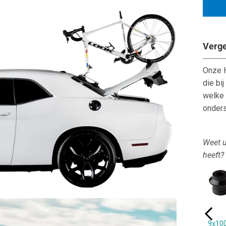
Tal
voo
1
fiet
Verge
Onze 
die bi
welke 
onders
Weet u
heeft?
15x100mm
15x110mm
20x100mm
20x110mm
9x1