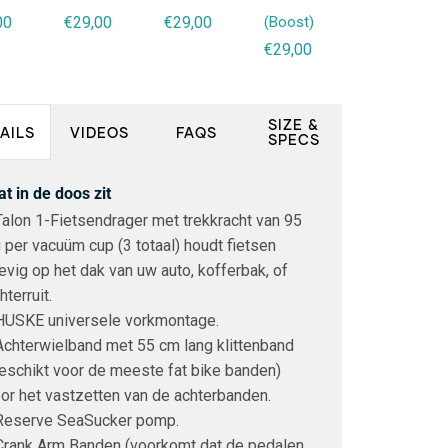
00
€29,00
€29,00
(Boost)
€39,00
€29,00
SIZE &
AILS
VIDEOS
FAQS
SPECS
t in de doos zit
Talon 1-Fietsendrager met trekkracht van 95
 per vacuüm cup (3 totaal) houdt fietsen
evig op het dak van uw auto, kofferbak, of
hterruit.
HUSKE universele vorkmontage.
Achterwielband met 55 cm lang klittenband
eschikt voor de meeste fat bike banden)
or het vastzetten van de achterbanden.
Reserve SeaSucker pomp.
Crank Arm Banden (voorkomt dat de pedalen