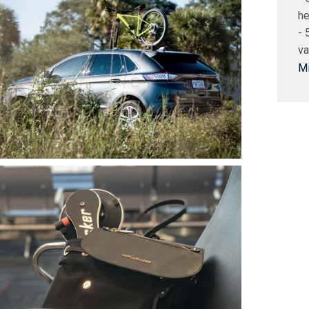
he
- 
v
Mi