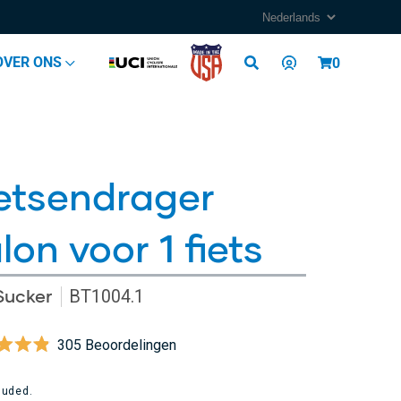
Log
OVER ONS
Cart
0
in
etsendrager
lon voor 1 fiets
Sucker
BT1004.1
Klik
305
Beoordelingen
deeld
om
lar
naar
e
luded.