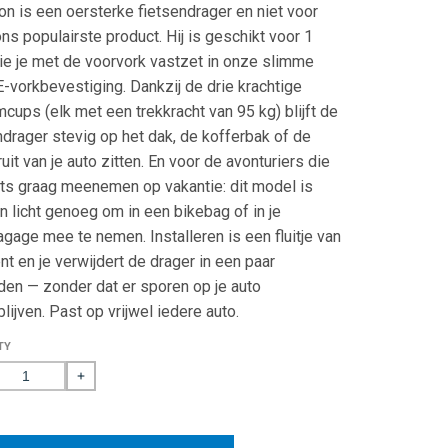
de
on is een oersterke fietsendrager en niet voor
beoordelingen
ons populairste product. Hij is geschikt voor 1
n
te
die je met de voorvork vastzet in onze slimme
scrollen
vorkbevestiging. Dankzij de drie krachtige
cups (elk met een trekkracht van 95 kg) blijft de
ndrager stevig op het dak, de kofferbak of de
ruit van je auto zitten. En voor de avonturiers die
ets graag meenemen op vakantie: dit model is
en licht genoeg om in een bikebag of in je
gage mee te nemen. Installeren is een fluitje van
nt en je verwijdert de drager in een paar
en — zonder dat er sporen op je auto
blijven. Past op vrijwel iedere auto.
TY
rease
Increase
ntity
quantity
for
tsendrager
Fietsendrager