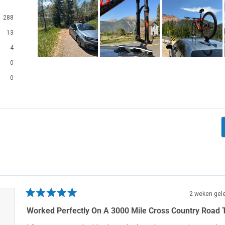
288
13
4
Dia
0
1
0
geselecteerd
Laden...
2 weken gel
Beoordeeld
met
Worked Perfectly On A 3000 Mile Cross Country Road T
5