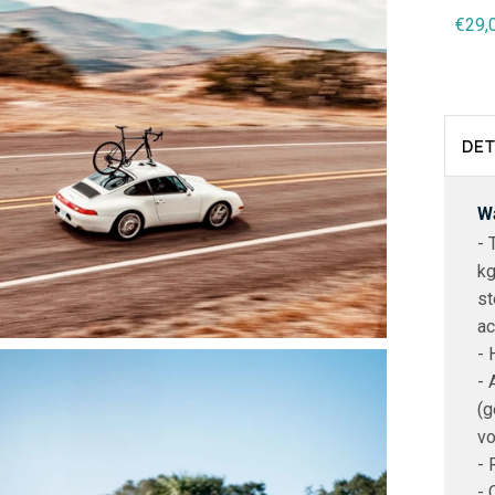
€29,00
(Boost)
€39,00
(Boost)
€29,
€29,00
€39,00
DET
Wa
- 
kg
st
ac
- 
- 
(g
vo
- 
- 