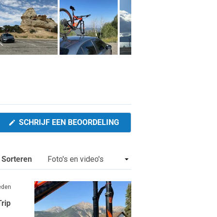
(OPENT
SCHRIJF EEN BEOORDELING
IN
EEN
NIEUW
VENSTER)
Sorteren
eden
rip