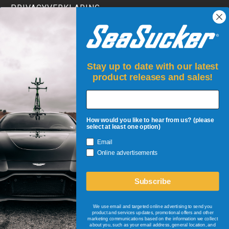
PRIVACYVERKLARING
TERMS AND CONDITIONS
Stay up to date with our latest
product releases and sales!
How would you like to hear from us? (please
select at least one option)
Email
AANMELDEN!
Online advertisements
Blijf als eerste op de hoogte van nieuwe producten,
evenementen en kortingen!
Subscribe
+
Email Address
We use email and targeted online advertising to send you
product and services updates, promotional offers and other
marketing communications based on the information we collect
about you, such as your email address, general location, and