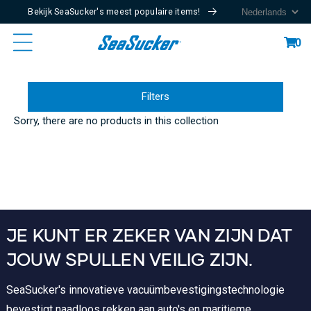
Bekijk SeaSucker's meest populaire items!
Content
Cart
0
Filters
Sorry, there are no products in this collection
JE KUNT ER ZEKER VAN ZIJN DAT
JOUW SPULLEN VEILIG ZIJN.
SeaSucker's innovatieve vacuümbevestigingstechnologie
bevestigt naadloos rekken aan auto's en maritieme