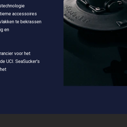
stechnologie
itieme accessoires
vlakken te bekrassen
ig en
rancier voor het
 de UCI. SeaSucker's
 het