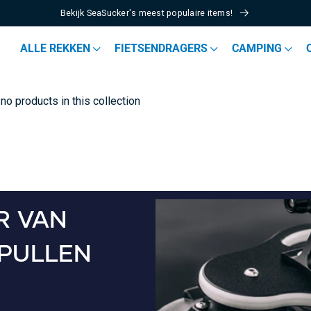
Bekijk SeaSucker's meest populaire items!
ALLE REKKEN
FIETSENDRAGERS
CAMPING
 no products in this collection
R VAN
SPULLEN