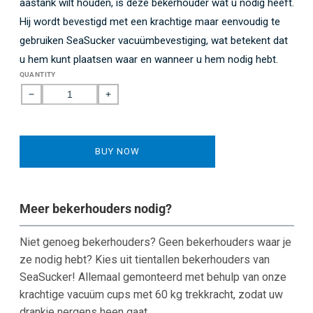
te
aastank wilt houden, is deze bekerhouder wat u nodig heeft.
scrollen
Hij wordt bevestigd met een krachtige maar eenvoudig te
gebruiken SeaSucker vacuümbevestiging, wat betekent dat
u hem kunt plaatsen waar en wanneer u hem nodig hebt.
QUANTITY
Decrease
Increase
quantity
quantity
for
for
Bekerhouder
Bekerhouder
BUY NOW
(2)-
(2)-
Horizontale
Horizontale
montage
montage
Meer bekerhouders nodig?
Niet genoeg bekerhouders? Geen bekerhouders waar je
ze nodig hebt? Kies uit tientallen bekerhouders van
SeaSucker! Allemaal gemonteerd met behulp van onze
krachtige vacuüm cups met 60 kg trekkracht, zodat uw
drankje nergens heen gaat.