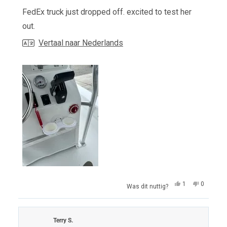
5
van
FedEx truck just dropped off. excited to test her
de
5
out.
sterren
Vertaal naar Nederlands
Ja,
Nee,
1
0
Was dit nuttig?
deze
persoon
deze
mensen
beoordeling
heeft
beoordel
hebben
van
ja
van
nee
scott
gestemd
scott
gestem
p.
p.
Terry S.
was
was