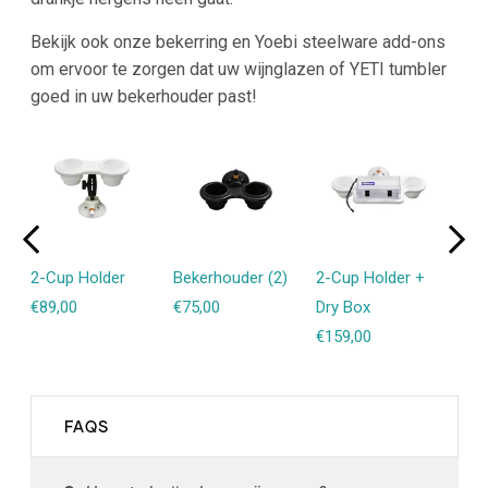
Bekijk ook onze bekerring en Yoebi steelware add-ons
om ervoor te zorgen dat uw wijnglazen of YETI tumbler
goed in uw bekerhouder past!
)
2-Cup Holder
Bekerhouder (2)
2-Cup Holder +
Bek
€89,00
€75,00
Dry Box
€89
€159,00
FAQS