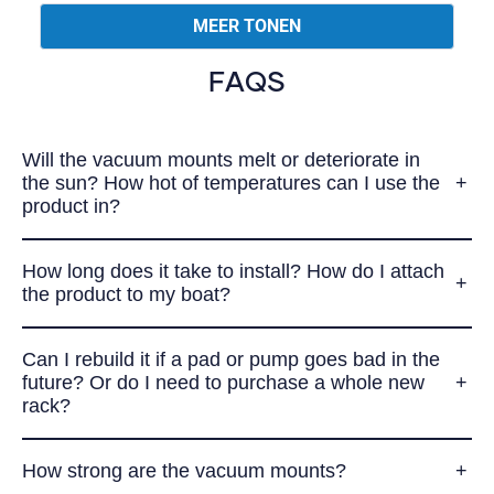
Laden...
Paul
gestemd
Paul
gestem
MEER TONEN
I.
I.
was
was
nuttig.
niet
FAQS
nuttig.
Will the vacuum mounts melt or deteriorate in
the sun? How hot of temperatures can I use the
product in?
How long does it take to install? How do I attach
the product to my boat?
Can I rebuild it if a pad or pump goes bad in the
future? Or do I need to purchase a whole new
rack?
How strong are the vacuum mounts?