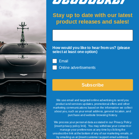
Stay up to date with our latest
product releases and sales!
How would you like to hear from us? (please
select at least one option)
Email
AANMELDEN!
Online advertisements
Blijf als eerste op de hoogte van nieuwe producten,
evenementen en kortingen!
Subscribe
+
Email Address
We use email and targeted online advertising to send you
product and services updates, promotional offers and other
marketing communications based on the information we collect
about you, such as your email address, general location, and
© 2026
SeaSucker EU
purchase and website browsing history.
All Rights Reserved.
We process your personal data as stated in our Privacy Policy
{insert privacy policy link}
. You may withdraw your consent or
manage your preferences at any time by clicking the
unsubscribe link at the bottom of any of our marketing emails, or
by emailing us at
{insert customer support email address}
.