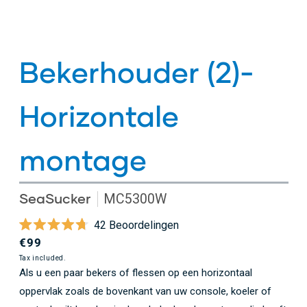
Bekerhouder (2)-
Horizontale
montage
SeaSucker
MC5300W
Klik
42
Beoordelingen
Beoordeeld
om
Regular
€99
met
naar
4.7
price
Tax included.
van
Als u een paar bekers of flessen op een horizontaal
de
de
oppervlak zoals de bovenkant van uw console, koeler of
5
beoordelingen
sterren