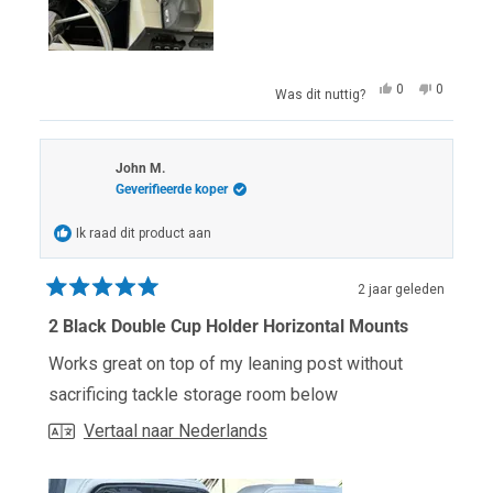
Ja,
Nee,
0
0
Was dit nuttig?
deze
mensen
deze
mensen
beoordeling
hebben
beoordel
hebben
van
ja
van
nee
Scott
gestemd
Scott
gestem
H.
H.
John M.
was
was
Geverifieerde koper
nuttig.
niet
nuttig.
Ik raad dit product aan
2 jaar geleden
Beoordeeld
met
2 Black Double Cup Holder Horizontal Mounts
5
van
Works great on top of my leaning post without
de
5
sacrificing tackle storage room below
sterren
Vertaal naar Nederlands