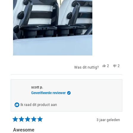
Ja,
Nee,
2
2
Was dit nuttig?
deze
mensen
deze
mensen
beoordeling
hebben
beoordel
hebben
van
ja
van
nee
John
gestemd
John
gestem
M.
M.
scott p.
was
was
Geverifieerde reviewer
nuttig.
niet
nuttig.
Ik raad dit product aan
3 jaar geleden
Beoordeeld
met
Awesome