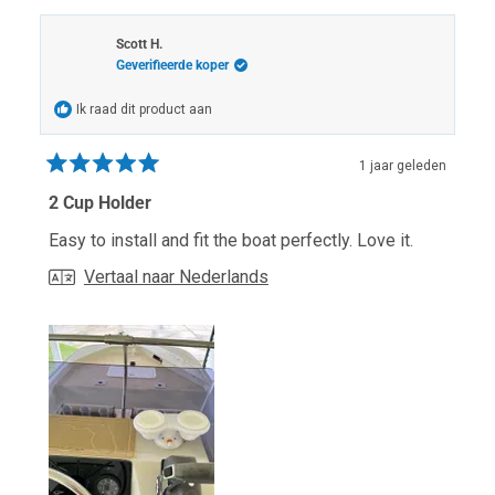
Scott H.
Geverifieerde koper
Ik raad dit product aan
1 jaar geleden
Beoordeeld
met
2 Cup Holder
5
van
Easy to install and fit the boat perfectly. Love it.
de
5
Vertaal naar Nederlands
sterren