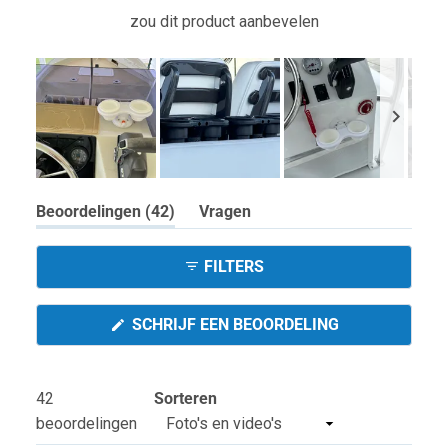
zou dit product aanbevelen
Dia
(tabblad
Beoordelingen
42
Vragen
1
Uitgeklapt)
(tabblad
geselecteerd
Ingeklapt)
FILTERS
(OPENT
SCHRIJF EEN BEOORDELING
IN
EEN
NIEUW
VENSTER)
42
Sorteren
Laden...
beoordelingen