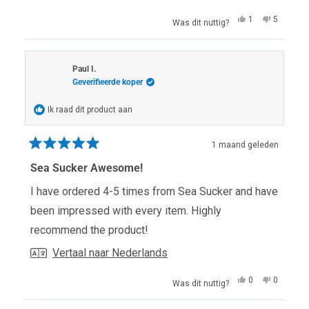
Ja,
Nee,
1
5
Was dit nuttig?
deze
persoon
deze
mensen
beoordeling
heeft
beoordel
hebben
van
ja
van
nee
Terry
gestemd
Terry
gestem
S.
S.
Paul I.
was
was
Geverifieerde koper
nuttig.
niet
nuttig.
Ik raad dit product aan
1 maand geleden
Beoordeeld
met
Sea Sucker Awesome!
5
van
I have ordered 4-5 times from Sea Sucker and have
de
5
been impressed with every item. Highly
sterren
recommend the product!
Vertaal naar Nederlands
Ja,
Nee,
0
0
Was dit nuttig?
deze
mensen
deze
mensen
beoordeling
hebben
beoordel
hebben
van
ja
van
nee