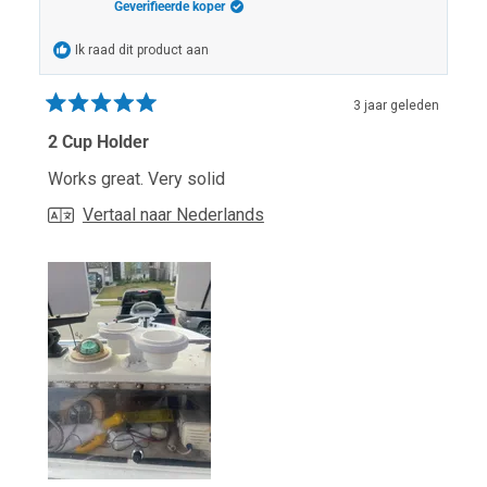
Geverifieerde koper
nuttig.
niet
nuttig.
Ik raad dit product aan
3 jaar geleden
Beoordeeld
met
2 Cup Holder
5
van
Works great. Very solid
de
5
Vertaal naar Nederlands
sterren