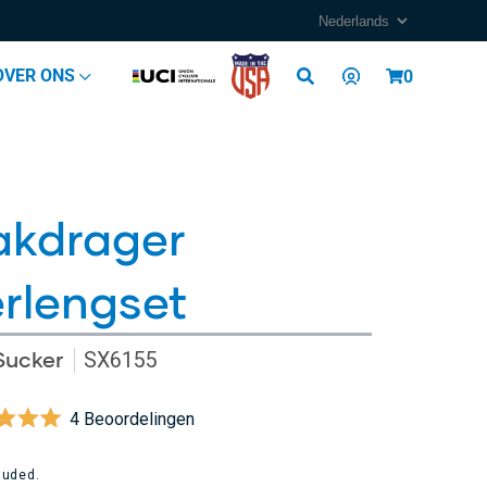
Log
OVER ONS
Cart
0
in
akdrager
rlengset
Sucker
SX6155
Klik
4
Beoordelingen
deeld
om
lar
naar
e
luded.