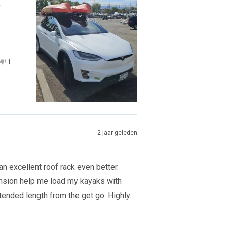
y
Nee,
1
e
rsoon
deze
persoon
ordeling
ft
beoordeling
heeft
van
nee
redo
stemd
Alfredo
gestemd
S.
s
was
ig.
niet
nuttig.
2 jaar geleden
n excellent roof rack even better.
tension help me load my kayaks with
xtended length from the get go. Highly