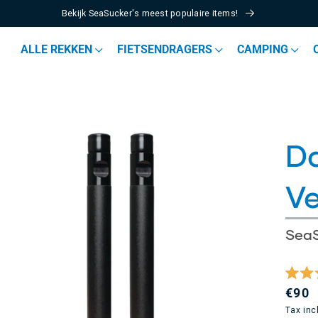
Bekijk SeaSucker's meest populaire items!
ALLE REKKEN
FIETSENDRAGERS
CAMPING
D
Ve
Sea
Beoor
Regu
€90
met
5.0
pric
Tax inc