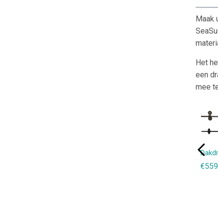
Maak u
SeaSuc
materi
Het he
een dr
mee t
Fietsdrager
Dakdragerpads
Boardbanden
Surf &
Dakd
Kit
€45,00
€25,00
Paddleboard
€559
€125,00
Kit
€535,00