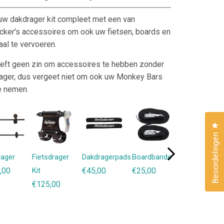
w dakdrager kit compleet met een van
ker's accessoires om ook uw fietsen, boards en
aal te vervoeren.
eft geen zin om accessoires te hebben zonder
ager, dus vergeet niet om ook uw Monkey Bars
e nemen.
Kl
Beoordelingen
rager
Fietsdrager
Dakdragerpads
Boardbanden
Surf &
,00
Kit
€45,00
€25,00
Paddleboard
€125,00
Kit
€535,00