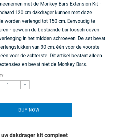
de
meenemen met de Monkey Bars Extension Kit -
beoordelingen
andaard 120 cm dakdrager kunnen met deze
n
te
e worden verlengd tot 150 cm. Eenvoudig te
scrollen
leren - gewoon de bestaande bar losschroeven
verlenging in het midden schroeven. De set bevat
erlengstukken van 30 cm; één voor de voorste
 één voor de achterste. Dit artikel bestaat alleen
 extensies en bevat niet de Monkey Bars.
TY
rease
Increase
ntity
quantity
for
drager
Dakdrager
BUY NOW
lengset
Verlengset
uw dakdrager kit compleet