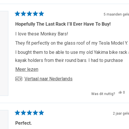
5 maanden gel
Beoordeeld
met
Hopefully The Last Rack I’ll Ever Have To Buy!
5
van
I love these Monkey Bars!
de
5
They fit perfectly on the glass roof of my Tesla Model Y.
sterren
I bought them to be able to use my old Yakima bike rack
kayak holders from their round bars. I had to purchase
Yakima Universal Adapters which fit perfectly around the
Lees
Meer lezen
Monkey Bars (since the Yakima was a smaller diameter 
meer
Vertaal naar Nederlands
the Monkey Bars)
over
Ja,
deze
0
I was tired of having to purchase different Yakima mount
Was dit nuttig?
dez
me
beo
he
beoordeling
and clips every time I got a new vehicle, so hopefully th
van
ja
She
ge
will be the last set of bars I’ll ever need to buy. They were
J.
2 jaar ge
wa
Beoordeeld
easy to assemble, and are easy to put on and take off of
nutt
met
Perfect.
the car.
5