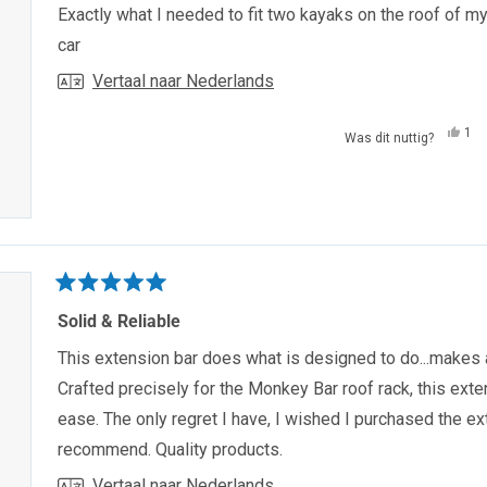
van
Exactly what I needed to fit two kayaks on the roof of m
de
5
car
sterren
Vertaal naar Nederlands
Ja,
1
Was dit nuttig?
dez
pe
beo
hee
van
ja
Alf
ge
S.
wa
nutt
Beoordeeld
met
Solid & Reliable
5
van
This extension bar does what is designed to do...makes a
de
5
Crafted precisely for the Monkey Bar roof rack, this ex
sterren
ease. The only regret I have, I wished I purchased the e
recommend. Quality products.
Vertaal naar Nederlands