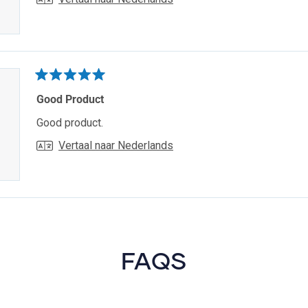
Beoordeeld
met
Good Product
5
van
Good product.
de
5
Vertaal naar Nederlands
sterren
Laden...
FAQS