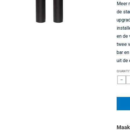
van
Meer 
de
5
de st
sterre
upgrad
instal
en de 
twee v
bar en
uit de
QUANTI
Dec
qua
for
Dak
Ver
Maak 