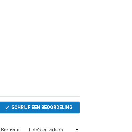
(OPENT
SCHRIJF EEN BEOORDELING
IN
EEN
NIEUW
VENSTER)
Sorteren