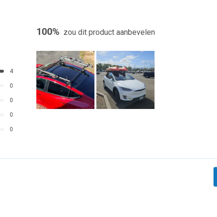
100%
zou dit product aanbevelen
4
0
0
Dia
0
1
0
geselecteerd
Laden...